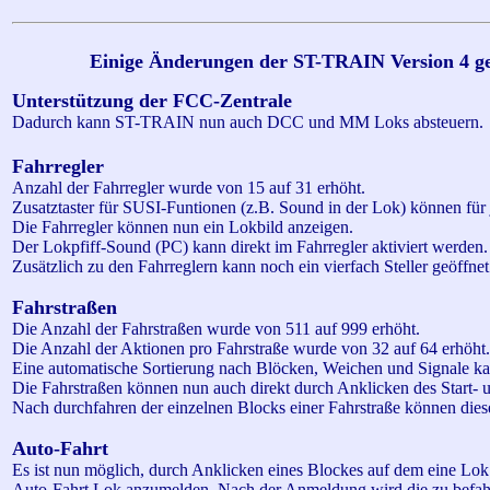
Einige Änderungen der ST-TRAIN Version 4 ge
Unterstützung der FCC-Zentrale
Dadurch kann ST-TRAIN nun auch DCC und MM Loks absteuern.
Fahrregler
Anzahl der Fahrregler wurde von 15 auf 31 erhöht.
Zusatztaster für SUSI-
Funtionen
(z.B. Sound in der Lok) können für 
Die Fahrregler können nun ein
Lokbild
anzeigen.
Der
Lokpfiff
-Sound (PC) kann direkt im Fahrregler aktiviert werden.
Zusätzlich zu den Fahrreglern kann noch ein
vierfach
Steller geöffne
Fahrstraßen
Die Anzahl der Fahrstraßen wurde von 511 auf 999 erhöht.
Die Anzahl der Aktionen pro Fahrstraße wurde von 32 auf 64 erhöht.
Eine automatische Sortierung nach Blöcken, Weichen und Signale 
Die Fahrstraßen können nun auch direkt durch Anklicken des Start- u
Nach durchfahren der einzelnen Blocks einer Fahrstraße können dies
Auto-Fahrt
Es ist nun möglich, durch Anklicken eines Blockes auf dem eine Lok s
Auto-Fahrt Lok anzumelden. Nach der Anmeldung wird die zu befah