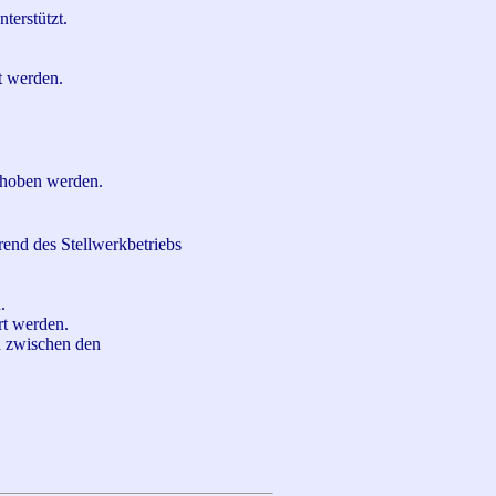
terstützt.
t werden.
choben werden.
rend des Stellwerkbetriebs
.
rt werden.
nn zwischen den