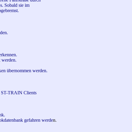
os. Sobald sie im
bgebremst.
rden.
erkennen.
t werden.
icken übernommen werden.
8 ST-TRAIN Clients
nk.
okdatenbank gefahren werde
n.