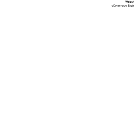
Webs
eCommerce Engi