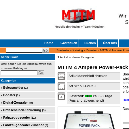
Home
Gästebuch
Suchen
Über uns
Startseite
»
Katalog
»
Booster
»
MTTM 4 Ampere Powe
Schnellkauf
1
Artikel in dieser Kategorie
Bitte geben Sie die Artikelnummer aus
MTTM 4 Ampere Power-Pack
unserem Katalog ein.
Boo
Artikeldatenblatt drucken
wir
Kategorien
ben
Art.Nr.: ST-PoPa-F
ode
Belegtmelder
(1)
erfo
Booster
(1)
Lieferzeit:
ca. 3-8 Tage
Bed
(Ausland abweichend)
Digital-Zentralen
(5)
Das
Drehscheiben-Steuerung
(5)
Fahrzeugdecoder
(11)
Fahrzeugdecoder Zubehör
(7)