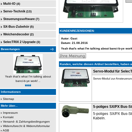
Multi-IO
(4)
Servo-Technik
(13)
Steuerungssoftware
(7)
SX-Bus-Zubehör
(5)
KUNDENREZENSIONEN:
Weichendecoder
(2)
Autor:
Gast
SelecTRIX 2 Upgrade
(3)
Datum:
21.08.2016
Yeah that's what I'm talking about banci-b-ye wor
Bewertungen
Kunden, welche diesen Artikel bestellten, haben a
Servo-Modul für Selec
Yeah that's what I'm talking about
Servo-Modul zur Ansteuerung
banci-b-ye work! ..
Informationen
Sitemap
Mehr über...
5-poliges SX/PX Bus-St
Impressum
5-poliges SX/PX Bus-S
Kontakt
Kabeln.
Versand- & Zahlungsbedingungen
Widerrufsrecht & Widerrufsformular
AGB